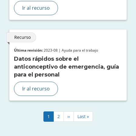
Ir al recurso
Recurso
Última revisión:
2023-08 | Ayuda para el trabajo
Datos rápidos sobre el
anticonceptivo de emergencia, guía
para el personal
Ir al recurso
Paginación
Página
1
Página
2
Siguiente
››
Última
Last »
actual
página
página