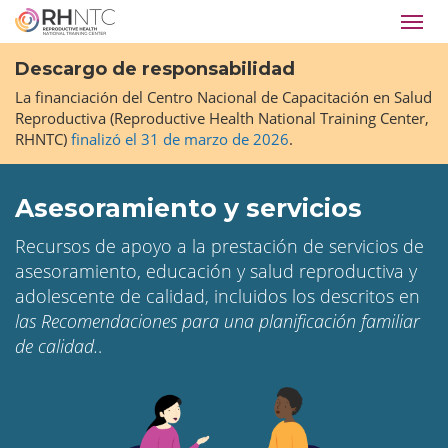
Pasar
Toggl
al
navig
contenido
Descargo de responsabilidad
principal
La financiación del Centro Nacional de Capacitación en Salud
Reproductiva (Reproductive Health National Training Center,
RHNTC)
finalizó el 31 de marzo de 2026
.
Asesoramiento y servicios
Recursos de apoyo a la prestación de servicios de
asesoramiento, educación y salud reproductiva y
adolescente de calidad, incluidos los descritos en
las Recomendaciones para una planificación familiar
de calidad.
.