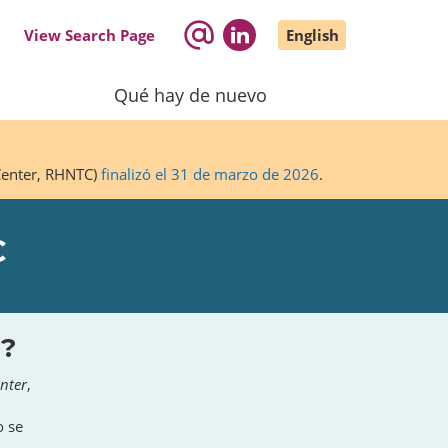
View Search Page
English
Qué hay de nuevo
 Center, RHNTC)
finalizó el 31 de marzo de 2026
.
C
C?
nter
,
o se