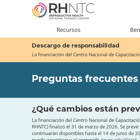
Pasar
al
contenido
principal
Main
Recursos
Ben
navigation
Descargo de responsabilidad
La financiación del Centro Nacional de Capacitaci
Preguntas frecuentes 
¿Qué cambios están previ
La financiación del Centro Nacional de Capacitaci
RHNTC) finalizó el 31 de marzo de 2026. Se prevé 
continuarán disponibles hasta el 14 de junio de 2
puede garantizar y el contenido no se actualizará.