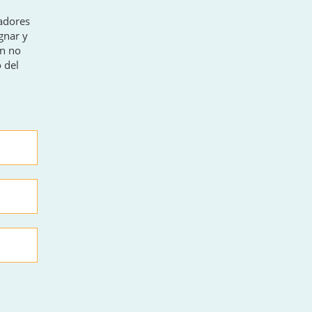
radores
gnar y
ón no
 del