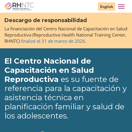
Pasar
Toggl
English
al
navig
contenido
Descargo de responsabilidad
principal
La financiación del Centro Nacional de Capacitación en Salud
Reproductiva (Reproductive Health National Training Center,
RHNTC)
finalizó el 31 de marzo de 2026
.
El Centro Nacional de
Capacitación en Salud
Reproductiva
es su fuente de
referencia para la capacitación y
asistencia técnica en
planificación familiar y salud de
los adolescentes.